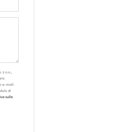
 z o.o.,
eto
zo e-mail:
dulo di
iva sulla