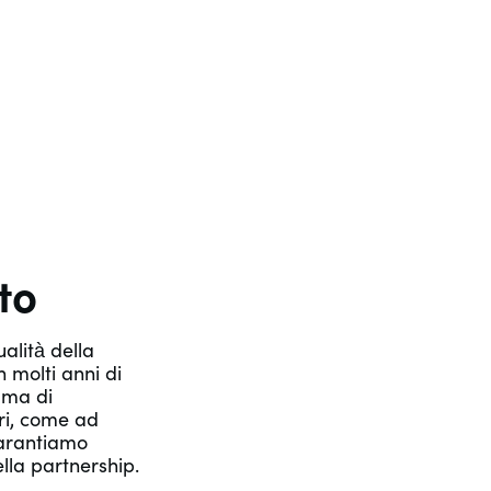
to
ualità della
 molti anni di
mma di
ri, come ad
 Garantiamo
ella partnership.