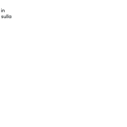
 in
 sulla