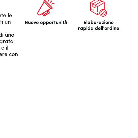
te le
ti un
Nuove opportunità
Elaborazione
rapida dell'ordine
 di una
egrata
e il
nere con